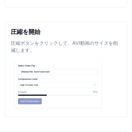
圧縮を開始
圧縮ボタンをクリックして、AVI動画のサイズを削
減します。