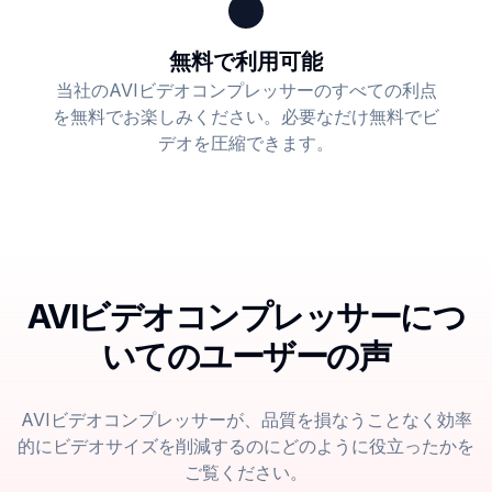
無料で利用可能
当社のAVIビデオコンプレッサーのすべての利点
を無料でお楽しみください。必要なだけ無料でビ
デオを圧縮できます。
AVIビデオコンプレッサーにつ
いてのユーザーの声
AVIビデオコンプレッサーが、品質を損なうことなく効率
的にビデオサイズを削減するのにどのように役立ったかを
ご覧ください。