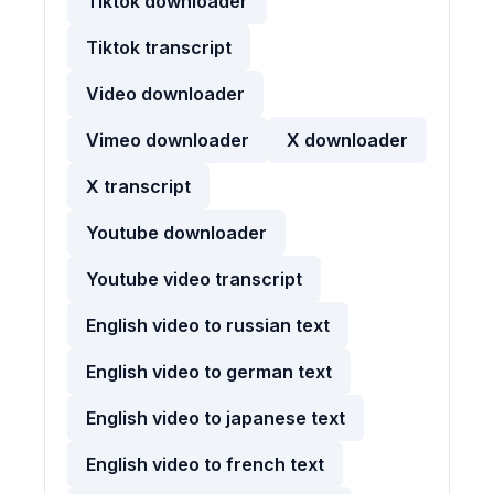
Tiktok downloader
Tiktok transcript
Video downloader
Vimeo downloader
X downloader
X transcript
Youtube downloader
Youtube video transcript
English video to russian text
English video to german text
English video to japanese text
English video to french text