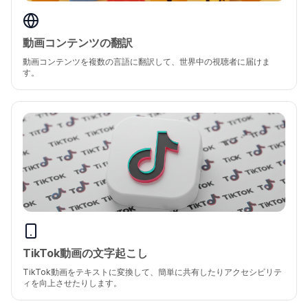
動画コンテンツの翻訳
動画コンテンツを複数の言語に翻訳して、世界中の視聴者に届けま
す。
TikTok動画の文字起こし
TikTok動画をテキストに変換して、簡単に共有したりアクセシビリテ
ィを向上させたりします。