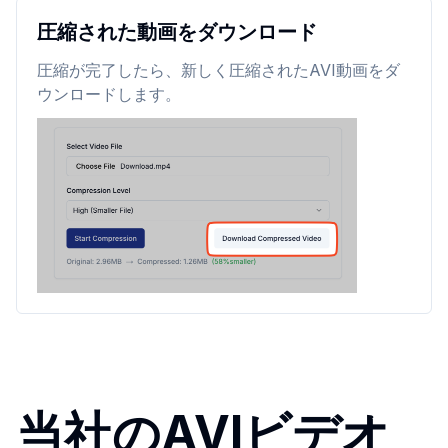
圧縮された動画をダウンロード
圧縮が完了したら、新しく圧縮されたAVI動画をダ
ウンロードします。
当社のAVIビデオ