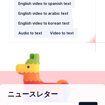
English video to spanish text
English video to arabic text
English video to korean text
Audio to text
Video to text
ニュースレター