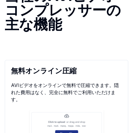
コンプレッサーの
主な機能
無料オンライン圧縮
AVIビデオをオンラインで無料で圧縮できます。隠
れた費用はなく、完全に無料でご利用いただけま
す。