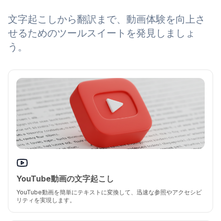
文字起こしから翻訳まで、動画体験を向上さ
せるためのツールスイートを発見しましょ
う。
YouTube動画の文字起こし
YouTube動画を簡単にテキストに変換して、迅速な参照やアクセシビ
リティを実現します。