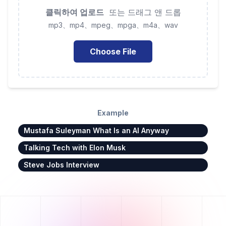
클릭하여 업로드
또는 드래그 앤 드롭
mp3、mp4、mpeg、mpga、m4a、wav
Choose File
Example
Mustafa Suleyman What Is an AI Anyway
Talking Tech with Elon Musk
Steve Jobs Interview