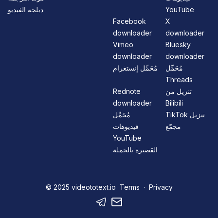
YouTube
دبلجة الفيديو
Facebook
X
downloader
downloader
Vimeo
Bluesky
downloader
downloader
مُحَمِّل
مُحَمِّل إنستغرام
Threads
تنزيل من
Rednote
downloader
Bilibili
TikTok تنزيل
مُحَمِّل
مجمّع
فيديوهات
YouTube
القصيرة بالجملة
© 2025
videototext.io
Terms
·
Privacy
Telegram
Mail